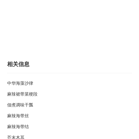
相关信息
中华海藻沙律
麻辣裙带菜梗段
佃煮调味干瓢
麻辣海带丝
麻辣海带结
芥末木耳